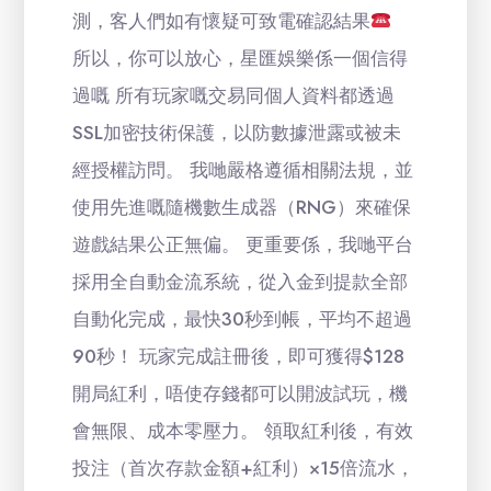
測，客人們如有懷疑可致電確認結果
所以，你可以放心，星匯娛樂係一個信得
過嘅 所有玩家嘅交易同個人資料都透過
SSL加密技術保護，以防數據泄露或被未
經授權訪問。 我哋嚴格遵循相關法規，並
使用先進嘅隨機數生成器（RNG）來確保
遊戲結果公正無偏。 更重要係，我哋平台
採用全自動金流系統，從入金到提款全部
自動化完成，最快30秒到帳，平均不超過
90秒！ 玩家完成註冊後，即可獲得$128
開局紅利，唔使存錢都可以開波試玩，機
會無限、成本零壓力。 領取紅利後，有效
投注（首次存款金額+紅利）×15倍流水，