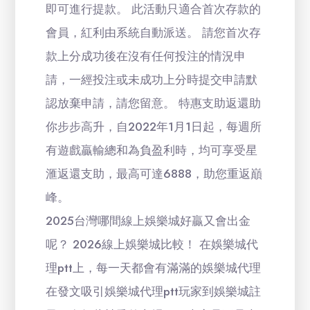
即可進行提款。 此活動只適合首次存款的
會員，紅利由系統自動派送。 請您首次存
款上分成功後在沒有任何投注的情況申
請，一經投注或未成功上分時提交申請默
認放棄申請，請您留意。 特惠支助返還助
你步步高升，自2022年1月1日起，每週所
有遊戲贏輸總和為負盈利時，均可享受星
滙返還支助，最高可達6888，助您重返巔
峰。
2025台灣哪間線上娛樂城好贏又會出金
呢？ 2026線上娛樂城比較！ 在娛樂城代
理ptt上，每一天都會有滿滿的娛樂城代理
在發文吸引娛樂城代理ptt玩家到娛樂城註