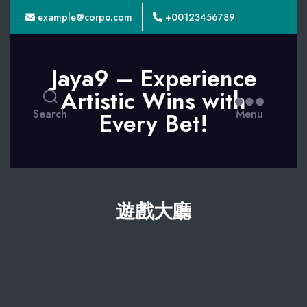
example@corpo.com
+00123456789
Jaya9 – Experience
Artistic Wins with
Search
Menu
Every Bet!
遊戲大廳