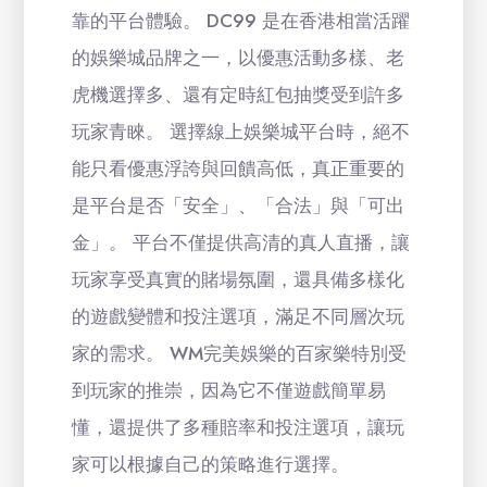
靠的平台體驗。 DC99 是在香港相當活躍
的娛樂城品牌之一，以優惠活動多樣、老
虎機選擇多、還有定時紅包抽獎受到許多
玩家青睞。 選擇線上娛樂城平台時，絕不
能只看優惠浮誇與回饋高低，真正重要的
是平台是否「安全」、「合法」與「可出
金」。 平台不僅提供高清的真人直播，讓
玩家享受真實的賭場氛圍，還具備多樣化
的遊戲變體和投注選項，滿足不同層次玩
家的需求。 WM完美娛樂的百家樂特別受
到玩家的推崇，因為它不僅遊戲簡單易
懂，還提供了多種賠率和投注選項，讓玩
家可以根據自己的策略進行選擇。