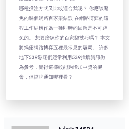
哪種投注方式又比較適合我呢？ 你應該避
免的幾個網路百家樂錯誤 在網路博弈的遠
程工作結構作為一種即時的因應是不可避
免的。 想要磨練你的百家樂技巧嗎？ 本文
將揭露網路博弈五種最常見的騙局。 許多
地下539彩迷們經常利用539擋牌資訊做
為參考，覺得這樣較能夠增加中獎的機
會，但擋牌通知哪裡看？