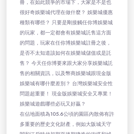
冊，在如此競爭的市場下，大家是不是也
很好奇娛樂城代理在做什麼？ 娛樂城優惠
種類有哪些？ 只要是剛接觸任你博娛樂城
的玩家，都一定都會有娛樂城託售這方面
的問題，玩家在任你博娛樂城註冊之後，
是否不太知道該如何在娛樂城儲值或是託
售？ 今天任你博要來跟大家分享娛樂城託
售的相關資訊，以及幣商娛樂城跟現金版
娛樂城有哪什麼差別？ 台灣娛樂城安全性
問題超重要！ 現金版娛樂城安全又專業！
娛樂城遊戲哪些必玩又好贏？
在佔地面積為105.6公頃的園區內散佈有許
多重要的歷史文化財產，例如大阪城天守