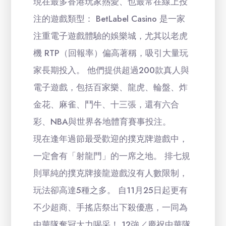
現在最多香港玩家熱愛、也最常在線上投
注的遊戲類型： BetLabel Casino 是一家
注重電子遊戲體驗的娛樂城，尤其以老虎
機 RTP（回報率）偏高著稱，吸引大量玩
家長期投入。 他們提供超過200款真人與
電子遊戲，包括百家樂、龍虎、輪盤、炸
金花、麻雀、鬥牛、十三張，還有六合
彩、NBA與世界各地體育賽事投注。
現在逢年過節最受歡迎的撲克牌遊戲中，
一定會有「射龍門」的一席之地。 排七規
則單純的撲克牌接龍遊戲沒有人數限制，
玩法卻高達5種之多。 自11月25日起更有
不少超商、手搖店祭出下殺優惠，一同為
中華隊奪冠大力喝采！ 12強／慶祝中華隊