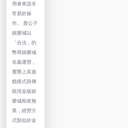
用者來說非
常易於操
作。 貴公子
娛樂城以
「合法」的
幣商娛樂城
名義運營，
實際上其遊
戲模式與傳
統現金版娛
樂城相差無
異，經營方
式類似於金