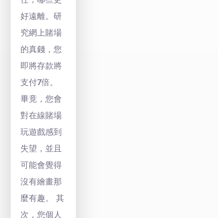
好遠離。研
究網上賭場
的真錢，您
即將存款將
支付7倍。
畢竟，您會
對在線賭場
玩遊戲感到
失望，並且
可能會覺得
沒有繪畫那
麼有趣。 其
次，您個人