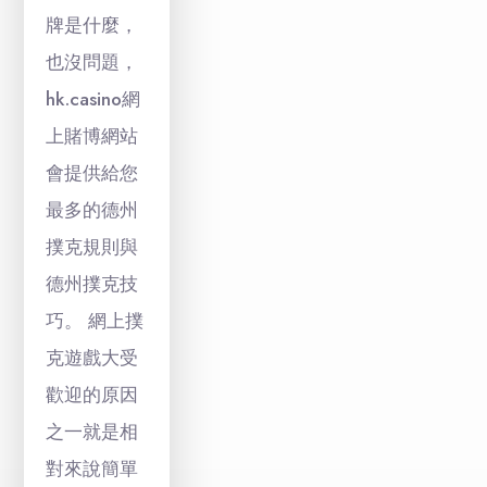
牌是什麼，
也沒問題，
hk.casino網
上賭博網站
會提供給您
最多的德州
撲克規則與
德州撲克技
巧。 網上撲
克遊戲大受
歡迎的原因
之一就是相
對來說簡單