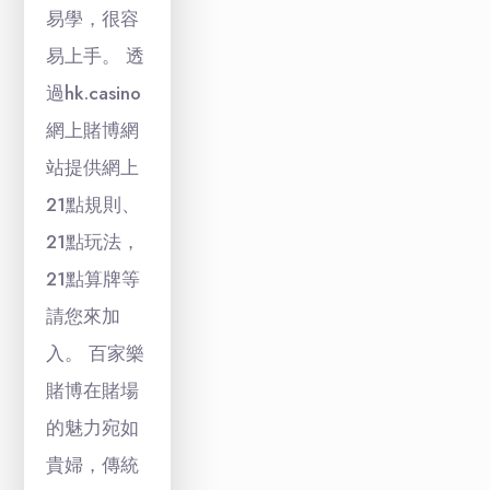
易學，很容
易上手。 透
過hk.casino
網上賭博網
站提供網上
21點規則、
21點玩法，
21點算牌等
請您來加
入。 百家樂
賭博在賭場
的魅力宛如
貴婦，傳統