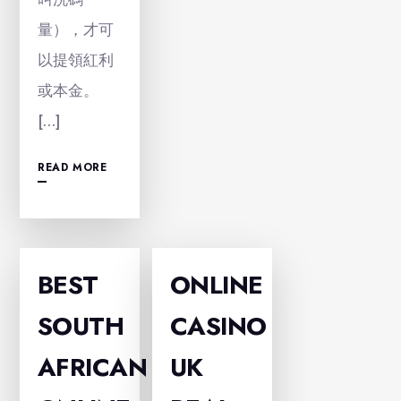
量），才可
以提領紅利
或本金。
[…]
READ MORE
BEST
ONLINE
SOUTH
CASINO
AFRICAN
UK