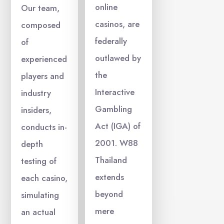
online
Our team,
casinos, are
composed
federally
of
outlawed by
experienced
the
players and
Interactive
industry
Gambling
insiders,
Act (IGA) of
conducts in-
2001. W88
depth
Thailand
testing of
extends
each casino,
beyond
simulating
mere
an actual