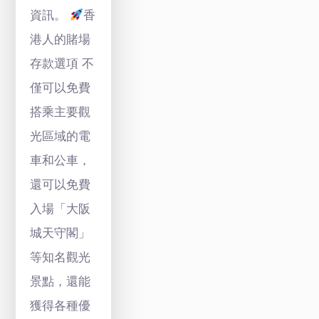
資訊。
香
港人的賭場
存款選項 不
僅可以免費
搭乘主要觀
光區域的電
車和公車，
還可以免費
入場「大阪
城天守閣」
等知名觀光
景點，還能
獲得各種優