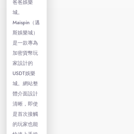
爸爸娛樂
城。
Maispin（邁
斯娛樂城）
是一款專為
加密貨幣玩
家設計的
USDT娛樂
城。網站整
體介面設計
清晰，即使
是首次接觸
的玩家也能