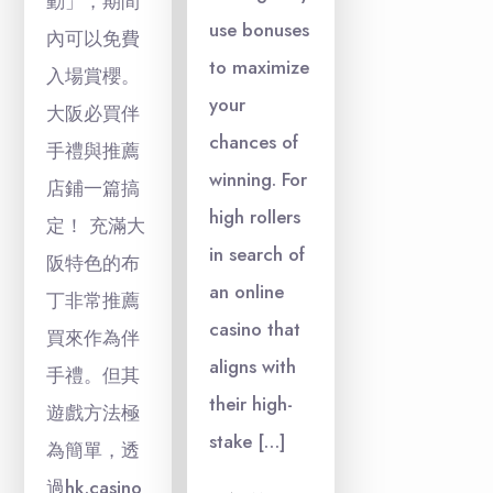
動」，期間
use bonuses
內可以免費
to maximize
入場賞櫻。
your
大阪必買伴
chances of
手禮與推薦
winning. For
店鋪一篇搞
high rollers
定！ 充滿大
in search of
阪特色的布
an online
丁非常推薦
casino that
買來作為伴
aligns with
手禮。但其
their high-
遊戲方法極
stake […]
為簡單，透
過hk.casino