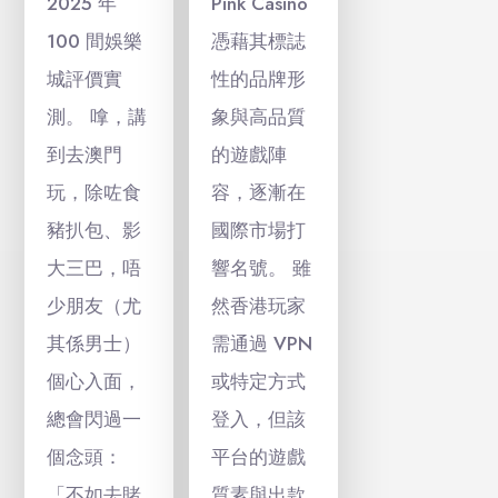
2025 年
Pink Casino
100 間娛樂
憑藉其標誌
城評價實
性的品牌形
測。 嗱，講
象與高品質
到去澳門
的遊戲陣
玩，除咗食
容，逐漸在
豬扒包、影
國際市場打
大三巴，唔
響名號。 雖
少朋友（尤
然香港玩家
其係男士）
需通過 VPN
個心入面，
或特定方式
總會閃過一
登入，但該
個念頭：
平台的遊戲
「不如去賭
質素與出款