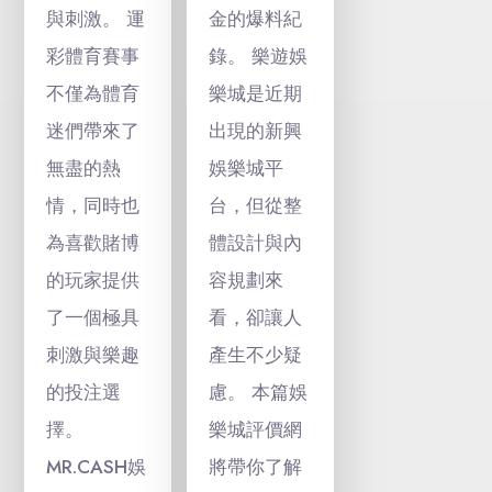
與刺激。 運
金的爆料紀
彩體育賽事
錄。 樂遊娛
不僅為體育
樂城是近期
迷們帶來了
出現的新興
無盡的熱
娛樂城平
情，同時也
台，但從整
為喜歡賭博
體設計與內
的玩家提供
容規劃來
了一個極具
看，卻讓人
刺激與樂趣
產生不少疑
的投注選
慮。 本篇娛
擇。
樂城評價網
MR.CASH娛
將帶你了解