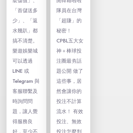
麼儲值」、
開韓籍啦啦
「首儲送多
隊員在台灣
少」、「返
「超賺」的
水幾趴」都
秘密！
搞不清楚。
CPBL五大女
樂遊娛樂城
神＋棒球投
可以透過
注圈最夯話
LINE 或
題公開 做了
Telegram 與
這些事，居
客服聯繫及
然會讓你的
時詢問問
投注不計算
題，讓人覺
流水！ 有效
得服務良
投注、無效
好，至少不
投注怎麼判