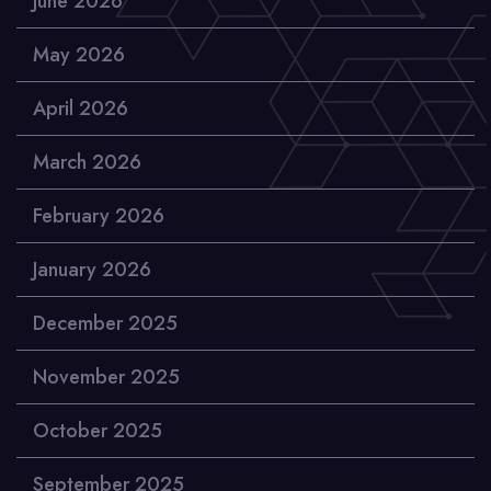
June 2026
May 2026
April 2026
March 2026
February 2026
January 2026
December 2025
November 2025
October 2025
September 2025