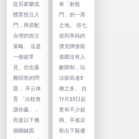
從百家樂或
有「射龍
體育投注入
門」的一席
門，再搭配
之地。 排七
合理的投注
規則單純的
策略。 這是
撲克牌接龍
一個超常
遊戲沒有人
見、但也最
數限制，玩
難回答的問
法卻高達5
題， 开云体
種之多。 自
育 「比較會
11月25日起
讓你贏」，
更有不少超
而是以下幾
商、手搖店
個關鍵因
祭出下殺優