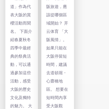
道」作為代
阪旅遊，應
表大阪的賞
該從哪個區
櫻活動而聞
域開始？ 开
名。 下面介
云体育 「大
紹春夏秋冬
阪風情」。
四季中最經
如果只能在
典的祭典活
大阪停留短
動，可以通
時間，建議
過參加這些
去道頓堀・
活動，感受
心齋橋地
大阪的歷史
區。 想要在
文化及獨特
短時間內享
的魅力。 大
受大阪觀