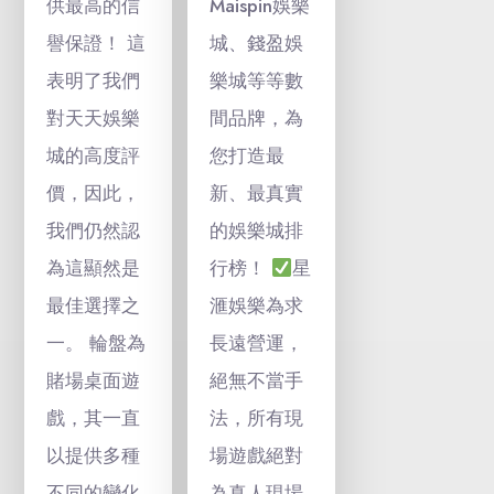
供最高的信
Maispin娛樂
譽保證！ 這
城、錢盈娛
表明了我們
樂城等等數
對天天娛樂
間品牌，為
城的高度評
您打造最
價，因此，
新、最真實
我們仍然認
的娛樂城排
為這顯然是
行榜！
星
最佳選擇之
滙娛樂為求
一。 輪盤為
長遠營運，
賭場桌面遊
絕無不當手
戲，其一直
法，所有現
以提供多種
場遊戲絕對
不同的變化
為真人現場