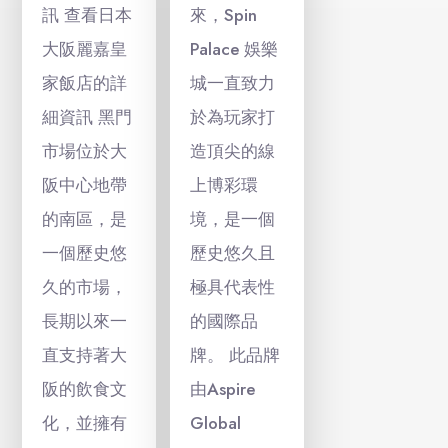
訊 查看日本
來，Spin
大阪麗嘉皇
Palace 娛樂
家飯店的詳
城一直致力
細資訊 黑門
於為玩家打
市場位於大
造頂尖的線
阪中心地帶
上博彩環
的南區，是
境，是一個
一個歷史悠
歷史悠久且
久的市場，
極具代表性
長期以來一
的國際品
直支持著大
牌。 此品牌
阪的飲食文
由Aspire
化，並擁有
Global