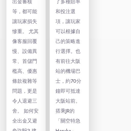
出金審核
了多種賠率
等，都可能
和投注選
讓玩家損失
項，讓玩家
慘重。 尤其
可以根據自
像客服回覆
己的策略進
慢、設備異
行選擇。也
常、首儲門
有前往大阪
檻高、優惠
站的機場巴
條款複雜等
士，約70分
問題，更是
鐘即可抵達
令人退避三
大阪站前。
舍。 如何安
搭乘JR的
全出金又避
「關空特急
免詐騙? 建
Haruka」，