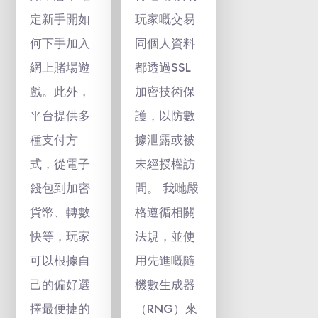
定新手開如
玩家嘅交易
何下手加入
同個人資料
網上賭場遊
都透過SSL
戲。此外，
加密技術保
平台提供多
護，以防數
種支付方
據泄露或被
式，從電子
未經授權訪
錢包到加密
問。 我哋嚴
貨幣、轉數
格遵循相關
快等，玩家
法規，並使
可以根據自
用先進嘅隨
己的偏好選
機數生成器
擇最便捷的
（RNG）來