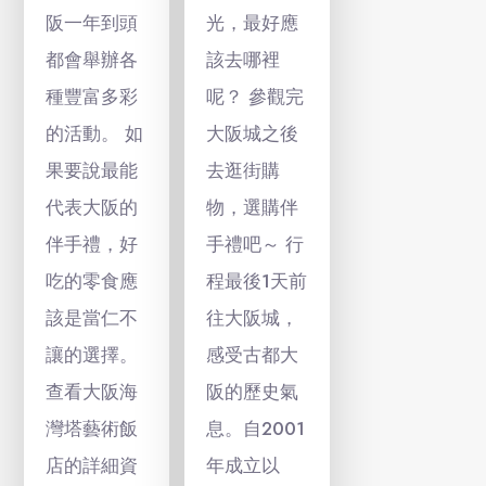
阪一年到頭
光，最好應
都會舉辦各
該去哪裡
種豐富多彩
呢？ 參觀完
的活動。 如
大阪城之後
果要說最能
去逛街購
代表大阪的
物，選購伴
伴手禮，好
手禮吧～ 行
吃的零食應
程最後1天前
該是當仁不
往大阪城，
讓的選擇。
感受古都大
查看大阪海
阪的歷史氣
灣塔藝術飯
息。自2001
店的詳細資
年成立以