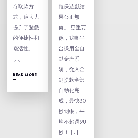
存取款方
確保遊戲結
式，這大大
果公正無
提升了遊戲
偏。 更重要
的便捷性和
係，我哋平
靈活性。
台採用全自
[…]
動金流系
統，從入金
READ MORE
到提款全部
自動化完
成，最快30
秒到帳，平
均不超過90
秒！ […]