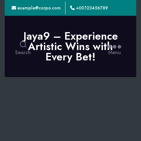
example@corpo.com
+00123456789
Jaya9 – Experience
Artistic Wins with
Search
Menu
Every Bet!