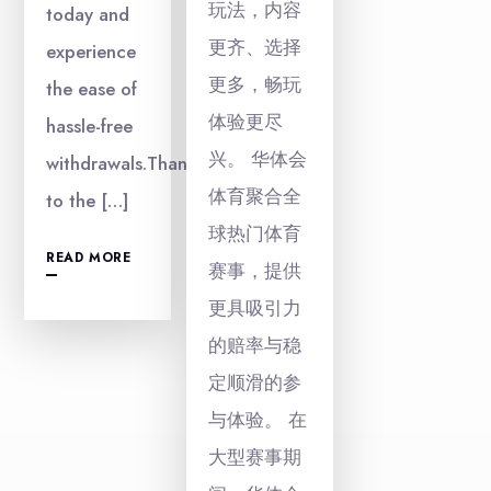
玩法，内容
today and
更齐、选择
experience
更多，畅玩
the ease of
体验更尽
hassle-free
兴。 华体会
withdrawals.Thanks
体育聚合全
to the […]
球热门体育
READ MORE
赛事，提供
更具吸引力
的赔率与稳
定顺滑的参
与体验。 在
大型赛事期