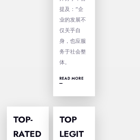
提及：“企
业的发展不
仅关乎自
身，也应服
务于社会整
体。
READ MORE
TOP-
TOP
RATED
LEGIT