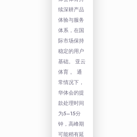
续深耕产品
体验与服务
体系，在国
际市场保持
稳定的用户
基础。 亚云
体育 。 通
常情况下，
华体会的提
款处理时间
为5–15分
钟，高峰期
可能稍有延