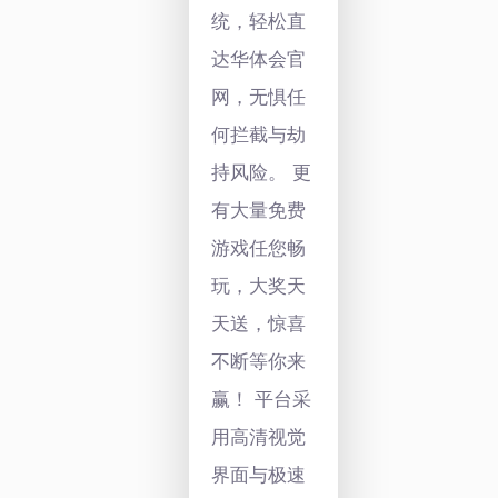
统，轻松直
达华体会官
网，无惧任
何拦截与劫
持风险。 更
有大量免费
游戏任您畅
玩，大奖天
天送，惊喜
不断等你来
赢！ 平台采
用高清视觉
界面与极速