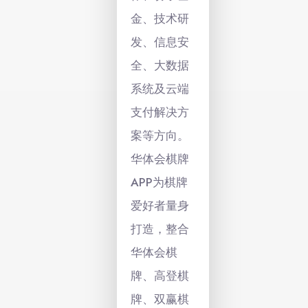
金、技术研
发、信息安
全、大数据
系统及云端
支付解决方
案等方向。
华体会棋牌
APP为棋牌
爱好者量身
打造，整合
华体会棋
牌、高登棋
牌、双赢棋