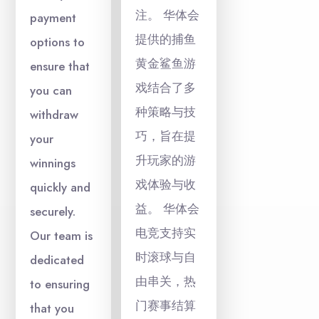
注。 华体会
payment
提供的捕鱼
options to
黄金鲨鱼游
ensure that
戏结合了多
you can
种策略与技
withdraw
巧，旨在提
your
升玩家的游
winnings
戏体验与收
quickly and
益。 华体会
securely.
电竞支持实
Our team is
时滚球与自
dedicated
由串关，热
to ensuring
门赛事结算
that you