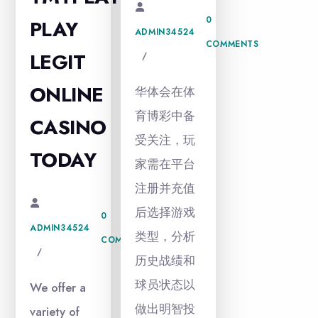
0
PLAY
ADMIN34524
COMMENTS
LEGIT
ONLINE
华体会在体
育博彩中备
CASINO
受关注，玩
TODAY
家需在平台
注册并充值
后选择游戏
0
ADMIN34524
类型，分析
COMMENTS
历史战绩和
球员状态以
We offer a
做出明智投
variety of