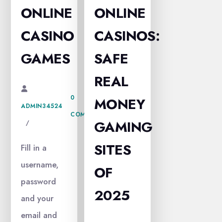
ONLINE
ONLINE
CASINO
CASINOS:
GAMES
SAFE
REAL
0
MONEY
ADMIN34524
COMMENTS
GAMING
SITES
Fill in a
username,
OF
password
2025
and your
email and