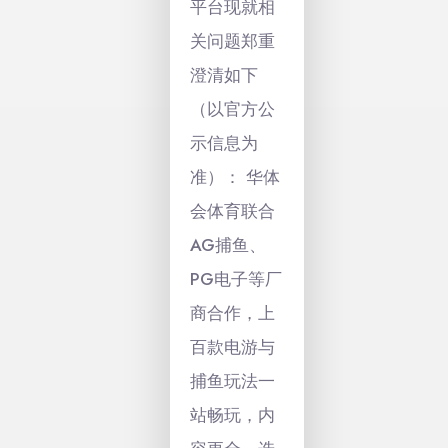
平台现就相
关问题郑重
澄清如下
（以官方公
示信息为
准）： 华体
会体育联合
AG捕鱼、
PG电子等厂
商合作，上
百款电游与
捕鱼玩法一
站畅玩，内