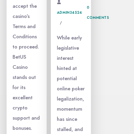
accept the
0
ADMIN34524
casino’s
COMMENTS
Terms and
Conditions
While early
to proceed.
legislative
BetUS
interest
Casino
hinted at
stands out
potential
for its
online poker
excellent
legalization,
crypto
momentum
support and
has since
bonuses.
stalled, and