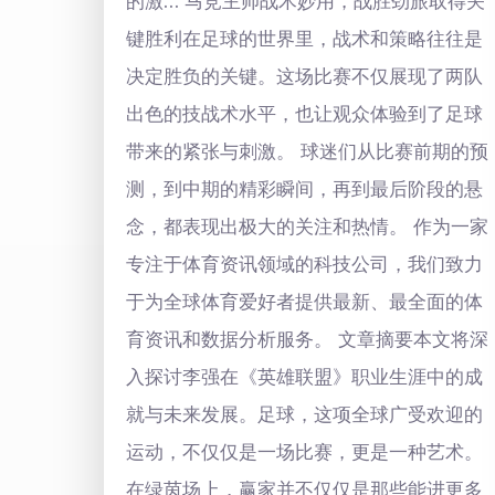
的激… 马竞主帅战术妙用，战胜劲旅取得关
键胜利在足球的世界里，战术和策略往往是
决定胜负的关键。这场比赛不仅展现了两队
出色的技战术水平，也让观众体验到了足球
带来的紧张与刺激。 球迷们从比赛前期的预
测，到中期的精彩瞬间，再到最后阶段的悬
念，都表现出极大的关注和热情。 作为一家
专注于体育资讯领域的科技公司，我们致力
于为全球体育爱好者提供最新、最全面的体
育资讯和数据分析服务。 文章摘要本文将深
入探讨李强在《英雄联盟》职业生涯中的成
就与未来发展。足球，这项全球广受欢迎的
运动，不仅仅是一场比赛，更是一种艺术。
在绿茵场上，赢家并不仅仅是那些能进更多