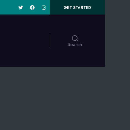
GET STARTED
Search