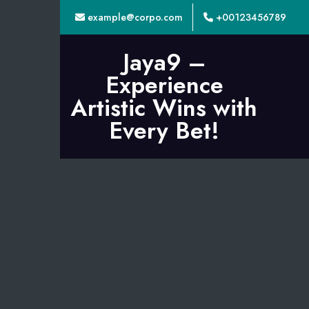
example@corpo.com
+00123456789
Jaya9 –
Experience
Artistic Wins with
Every Bet!