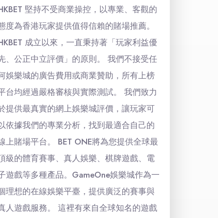
HKBET 堅持不受商業操控，以專業、客觀的
態度為香港玩家提供值得信賴的賭場推薦。
HKBET 成立以來，一直秉持著「玩家利益優
先、公正中立評價」的原則。 我們不接受任
何娛樂城的廣告費用或商業贊助，所有上榜
平台均經過嚴格審核與實際測試。 我們致力
於提供最真實的網上娛樂城評價，讓玩家可
以依據我們的專業分析，找到最適合自己的
線上賭場平台。 BET ONE將為您提供全球最
頂級的體育賽事、真人娛樂、棋牌遊戲、電
子遊戲等多種產品。GameOne娛樂城作為一
個理想的在線娛樂平臺，提供廣泛的賽事與
真人遊戲服務。 這裡有來自全球知名的遊戲