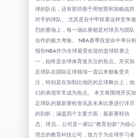
球的队伍，还有那些善于用智慧和策略战胜
对手的球队。 尤其是在中甲联赛这样竞争激
烈的赛场上，每一场比赛都是对球员与团队
合作的极大考验。 NBA赛季投篮命中率分析
报告NBA作为全球最受欢迎的篮球联赛之
一，始终是全球体育迷关注的焦点。牙买加
足球队在国际足球领域一直以来都备受关
注，特别是在加勒比地区的足球舞台上，他
们的表现常常成为焦点。 本文将围绕牙买加
足球队的最新赛程资讯及未来比赛进行详尽
的剖析，涵盖四个主要方面：最新赛程动
态、球员… 公司是一家以“教育创新”为核心
理念的教育科技公司，致力于为全球学习者