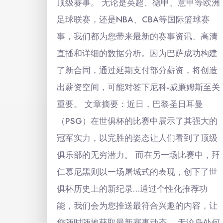
顶级赛事。 无论是英超、德甲、意甲等欧洲
足球联赛，还是NBA、CBA等国际篮球赛
事，我们都为您带来最新的赛事资讯、高清
直播和详细的数据分析。因为巴萨成功构建
了新合同，通过延期支付部分薪资，将创造
出薪资空间，可能对签下尼科-威廉姆斯至关
重要。 文章摘要：近日，巴黎圣日耳曼
（PSG）在世俱杯的比赛中展示了其强大的
冠军实力，以完胜的姿态让人们看到了顶级
俱乐部的无穷潜力。 而在另一场比赛中，拜
仁慕尼黑则以一场屠城式的表现，创下了世
俱杯历史上的新纪录…通过个性化推荐功
能，我们会为您推送最符合兴趣的内容，让
您随时随地获取最新赛事动态。 无论身处何