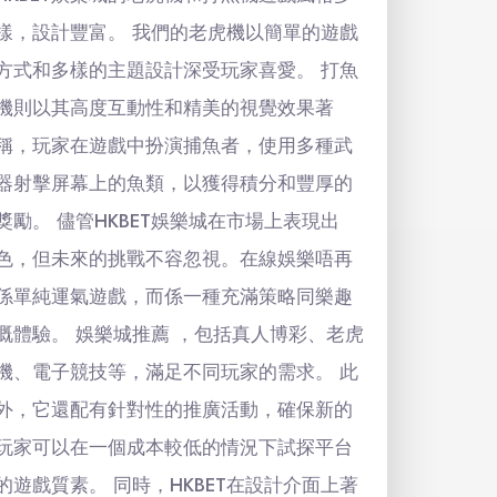
樣，設計豐富。 我們的老虎機以簡單的遊戲
方式和多樣的主題設計深受玩家喜愛。 打魚
機則以其高度互動性和精美的視覺效果著
稱，玩家在遊戲中扮演捕魚者，使用多種武
器射擊屏幕上的魚類，以獲得積分和豐厚的
獎勵。 儘管HKBET娛樂城在市場上表現出
色，但未來的挑戰不容忽視。在線娛樂唔再
係單純運氣遊戲，而係一種充滿策略同樂趣
嘅體驗。 娛樂城推薦 ，包括真人博彩、老虎
機、電子競技等，滿足不同玩家的需求。 此
外，它還配有針對性的推廣活動，確保新的
玩家可以在一個成本較低的情況下試探平台
的遊戲質素。 同時，HKBET在設計介面上著